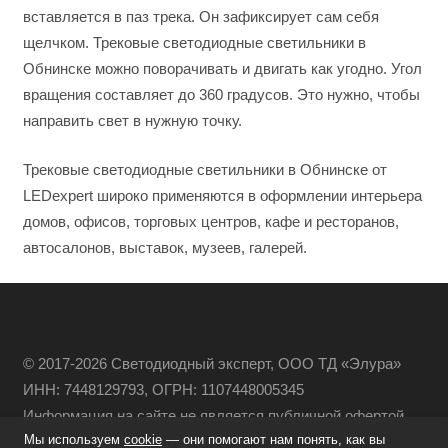
вставляется в паз трека. Он зафиксирует сам себя
щелчком. Трековые светодиодные светильники в
Обнинске можно поворачивать и двигать как угодно. Угол
вращения составляет до 360 градусов. Это нужно, чтобы
направить свет в нужную точку.
Трековые светодиодные светильники в Обнинске от
LEDexpert широко применяются в оформлении интерьера
домов, офисов, торговых центров, кафе и ресторанов,
автосалонов, выставок, музеев, галерей.
© 2017-2026 Светодиодный эксперт, ООО ТД «Элура»
ИНН: 7448129793, ОГРН: 1107448005345
Информация на сайте не является публичной офертой
Мы используем
cookie
— они помогают нам понять, как вы
Политика конфиденциальности