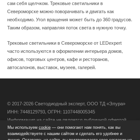
сам себя щелчком. Трековые светильники в
Североморске можно поворачивать и двигать как
необходимо. Угол вращения может быть до 360 градусов.
Таким образом, направляя поток света в нужную точку.
Трековые светильники в Североморске от LEDexpert
часто используются в оформлении интерьера домов,
офисов, торговых центров, кафе и ресторанов,
автосалонов, выставок, музеев, галерей.
© 2017-2026 Светодиодный эксперт, ООО ТД «Элура»
ИНН: 7448129793, ОГРН: 1107448005345
Информация на сайте не является публичной офертой
Мы используем
cookie
— они помогают нам понять, как вы
Политика конфиденциальности
взаимодействуете с нашим сайтом и сделать его удобнее и
лучше. Оставаясь на сайте, вы подтверждаете свое согласие на