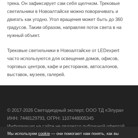
трека. Он зафиксирует сам себя щелчком. Трековые
светильники в Новоалтайске можно поворачивать и
двигать как угодно. Угол вращения может быть до 360
градусов. Таким образом, направляя поток света в на
нужный объект.
Трековые светильники в Новоалтайске от LEDexpert
часто используются для освещения домов, офисов,
торговых центров, кафе и ресторанов, автосалонов,
выставок, музеев, галерей.
© 2017-2026 Светодиодный эксперт, ООО ТД «Элура»
ИНН: 7448129793, ОГРН: 1107448005345
Информация на сайте не является публичной офертой
Мы используем
cookie
— они помогают нам понять, как вы
Политика конфиденциальности