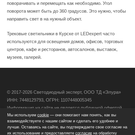
поворачивать и перемещать как необходимо. Угол
поворота может быть до 360 градусов. Это нужно, чтобы
направить свет в на нужный объект.
Трековые светильники в Курске от LEDexpert часто
используются для освещения домов, офисов, торговых
центров, кафе и ресторанов, автосалонов, выставок,
музеев, галерей.
© 2017-2026 Светодиодный эксперт, ООО ТД «Элура»
ИНН: 7448129793, ОГРН: 1107448005345
Информация на сайте не является публичной офертой
Мы используем
cookie
— они помогают нам понять, как вы
Политика конфиденциальности
взаимодействуете с нашим сайтом и сделать его удобнее и
лучше. Оставаясь на сайте, вы подтверждаете свое согласие на
Написать в WhatsApp
их использование и предоставляете
согласие
на обработку