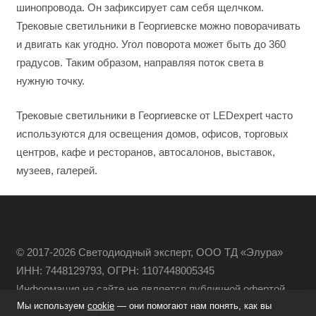
шинопровода. Он зафиксирует сам себя щелчком.
Трековые светильники в Георгиевске можно поворачивать
и двигать как угодно. Угол поворота может быть до 360
градусов. Таким образом, направляя поток света в
нужную точку.
Трековые светильники в Георгиевске от LEDexpert часто
используются для освещения домов, офисов, торговых
центров, кафе и ресторанов, автосалонов, выставок,
музеев, галерей.
© 2017-2026 Светодиодный эксперт, ООО ТД «Элура»
ИНН: 7448129793, ОГРН: 1107448005345
Информация на сайте не является публичной офертой
Мы используем
cookie
— они помогают нам понять, как вы
Политика конфиденциальности