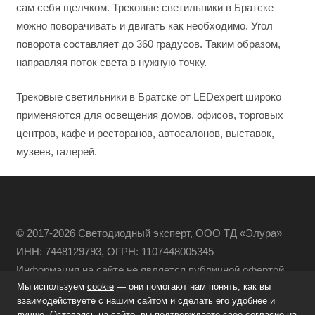
сам себя щелчком. Трековые светильники в Братске
можно поворачивать и двигать как необходимо. Угол
поворота составляет до 360 градусов. Таким образом,
направляя поток света в нужную точку.
Трековые светильники в Братске от LEDexpert широко
применяются для освещения домов, офисов, торговых
центров, кафе и ресторанов, автосалонов, выставок,
музеев, галерей.
© 2017-2026 Светодиодный эксперт, ООО ТД «Элура»
ИНН: 7448129793, ОГРН: 1107448005345
Информация на сайте не является публичной офертой
Мы используем
cookie
— они помогают нам понять, как вы
Политика конфиденциальности
взаимодействуете с нашим сайтом и сделать его удобнее и
лучше. Оставаясь на сайте, вы подтверждаете свое согласие на