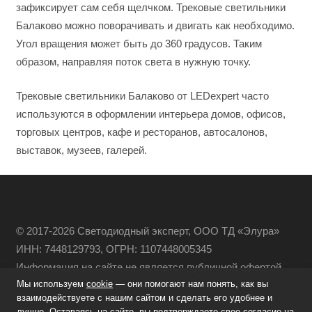
зафиксирует сам себя щелчком. Трековые светильники
Балаково можно поворачивать и двигать как необходимо.
Угол вращения может быть до 360 градусов. Таким
образом, направляя поток света в нужную точку.
Трековые светильники Балаково от LEDexpert часто
используются в оформлении интерьера домов, офисов,
торговых центров, кафе и ресторанов, автосалонов,
выставок, музеев, галерей.
© 2017-2026 Светодиодный эксперт, ООО ТД «Элура»
ИНН: 7448129793, ОГРН: 1107448005345
Информация на сайте не является публичной офертой
Мы используем
cookie
— они помогают нам понять, как вы
Политика конфиденциальности
взаимодействуете с нашим сайтом и сделать его удобнее и
лучше. Оставаясь на сайте, вы подтверждаете свое согласие на