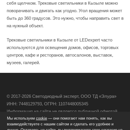
себя щелчком. Трековые светильники в Кызыле можно
поворачивать и двигать как угодно. Угол вращения может
быть до 360 градусов. Это нужно, чтобы направить свет в
на нужный объект.
Трековые светильники в Кызыле от LEDexpert часто
используются для освещения домов, офисов, торговых
центров, кафе и ресторанов, автосалонов, выставок,
музеев, галерей.
© 2017-2026 Светодиодный эксперт, ООО ТД «Элура»
ИНН: 7448129793, ОГРН: 1107448005345
Информация на сайте не является публичной офертой
Мы используем
cookie
— они помогают нам понять, как вы
Политика конфиденциальности
взаимодействуете с нашим сайтом и сделать его удобнее и
лучше. Оставаясь на сайте, вы подтверждаете свое согласие на