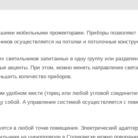
ьшими мобильными прожекторами. Приборы позволяют о
ников осуществляется на потолки и потолочные констру
их светильников запитанных в одну группу или разделе
вые акценты. При этом, можно менять направление свет
ньшить количество приборов.
м удобном месте (торец или любой угловой соединитель
ду собой. А управление системой осуществляется с по
уется в любой точке помещения. Электрический адаптер
ильники на шинопроводе в Соликамске можно поворачив