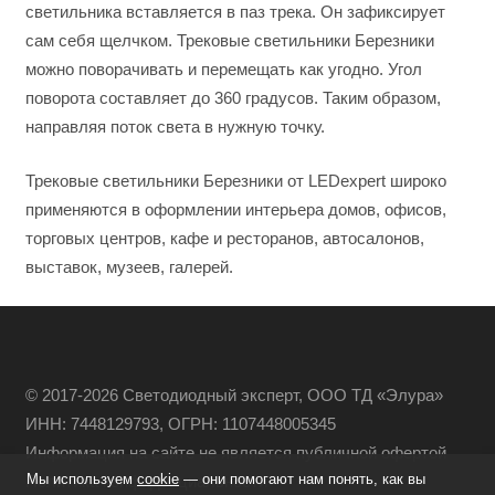
светильника вставляется в паз трека. Он зафиксирует
сам себя щелчком. Трековые светильники Березники
можно поворачивать и перемещать как угодно. Угол
поворота составляет до 360 градусов. Таким образом,
направляя поток света в нужную точку.
Трековые светильники Березники от LEDexpert широко
применяются в оформлении интерьера домов, офисов,
торговых центров, кафе и ресторанов, автосалонов,
выставок, музеев, галерей.
© 2017-2026 Светодиодный эксперт, ООО ТД «Элура»
ИНН: 7448129793, ОГРН: 1107448005345
Информация на сайте не является публичной офертой
Мы используем
cookie
— они помогают нам понять, как вы
Политика конфиденциальности